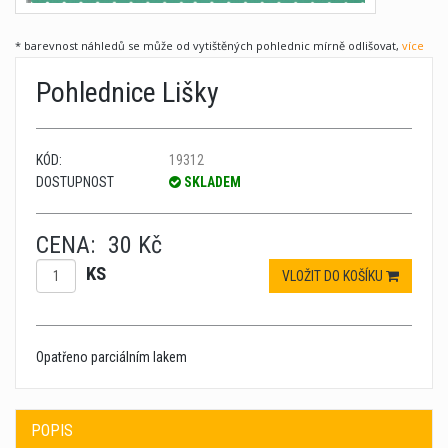
* barevnost náhledů se může od vytištěných pohlednic mírně odlišovat,
více
Pohlednice Lišky
KÓD:
19312
DOSTUPNOST
SKLADEM
CENA:
30 Kč
KS
VLOŽIT DO KOŠÍKU
Opatřeno parciálním lakem
POPIS