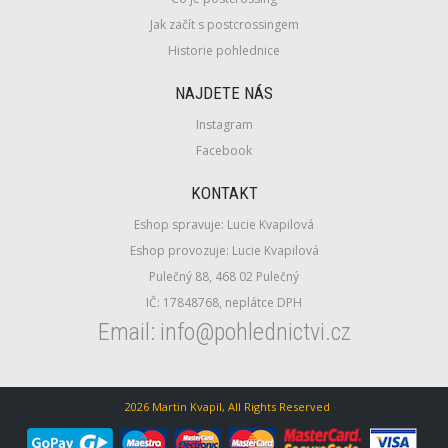
Jak začít s postcrossingem
Historie pohlednice
NAJDETE NÁS
Instagram
Facebook
KONTAKT
Eshop spravuje: Lucie Kvapilová
Eshop provozuje: Lucie Kvapilová
Pulečný 88, 468 02 Pulečný
IČ: 17848768, neplátce DPH
Email: info@pohlednictvi.cz
2026 Martin Kvapil, All Rights Reserved