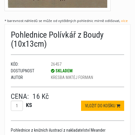
* barevnost náhledů se může od vytištěných pohlednic mírně odlišovat,
více
Pohlednice Polívkář z Boudy
(10x13cm)
KÓD:
26457
DOSTUPNOST
SKLADEM
AUTOR
KRESBA MATĚJ FORMAN
CENA:
16 Kč
KS
VLOŽIT DO KOŠÍKU
Pohlednice z knižních ilustrací z nakladatelství Meander