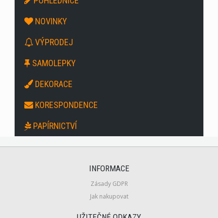
POHLEDNICE
NOVINKY
VÝPRODEJ
SAMOLEPKY
DEKORACE
KORESPONDENCE
PAPÍRNICTVÍ
INFORMACE
Zásady GDPR
Jak nakupovat
UŽITEČNÉ ODKAZY