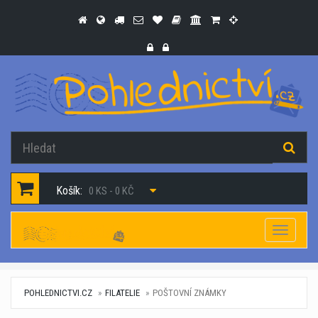
Košík:
0 KS - 0 KČ
Navigac
POHLEDNICTVI.CZ
FILATELIE
POŠTOVNÍ ZNÁMKY