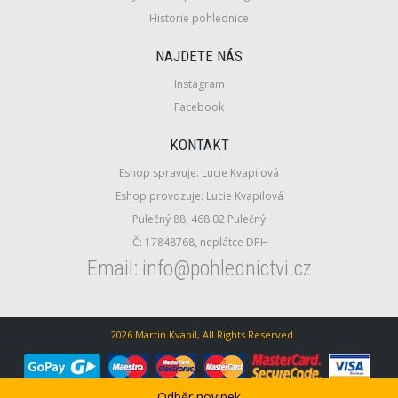
Historie pohlednice
NAJDETE NÁS
Instagram
Facebook
KONTAKT
Eshop spravuje: Lucie Kvapilová
Eshop provozuje: Lucie Kvapilová
Pulečný 88, 468 02 Pulečný
IČ: 17848768, neplátce DPH
Email: info@pohlednictvi.cz
2026 Martin Kvapil, All Rights Reserved
Odběr novinek